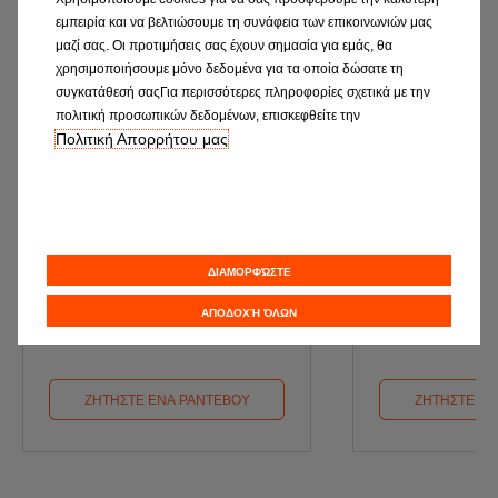
εμπειρία και να βελτιώσουμε τη συνάφεια των επικοινωνιών μας
μαζί σας. Οι προτιμήσεις σας έχουν σημασία για εμάς, θα
χρησιμοποιήσουμε μόνο δεδομένα για τα οποία δώσατε τη
συγκατάθεσή σαςΓια περισσότερες πληροφορίες σχετικά με την
πολιτική προσωπικών δεδομένων, επισκεφθείτε την
Πολιτική Απορρήτου μας
SERVICE
Κ.Τ.
Κλείστε το επόμενο Service σε ένα
Κλείστε ραντεβού για προέ
συνεργείο EUROREPAR Car
Κ.Τ.Ε
ΔΙΑΜΟΡΦΏΣΤΕ
Service
ΑΠΟΔΟΧΉ ΌΛΩΝ
ΖΗΤΗΣΤΕ ΕΝΑ ΡΑΝΤΕΒΟΥ
ΖΗΤΗΣΤΕ ΕΝ