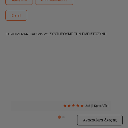
Όλα τα συνεργεία
Email
ΓΙΝΕΤΕ ΜΕΛΟΣ ΤΟΥ ΔΙΚΤΥΟΥ
EUROREPAR Car Service, ΣΥΝΤΗΡΟΥΜΕ ΤΗΝ ΕΜΠΙΣΤΟΣΥΝΗ
5/5 (1 Κριτική/ές)
Ανακαλύψτε όλες τις