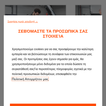
Συνεχίστε χωρίς αποδοχή →
ΣΕΒΌΜΑΣΤΕ ΤΑ ΠΡΟΣΩΠΙΚΆ ΣΑΣ
ΣΤΟΙΧΕΊΑ
SERVICE
Κ.Τ.
Χρησιμοποιούμε cookies για να σας προσφέρουμε την καλύτερη
Κλείστε το επόμενο Service σε ένα
Κλείστε ραντεβού για προέ
εμπειρία και να βελτιώσουμε τη συνάφεια των επικοινωνιών μας
συνεργείο EUROREPAR Car
Κ.Τ.Ε
μαζί σας. Οι προτιμήσεις σας έχουν σημασία για εμάς, θα
Service
χρησιμοποιήσουμε μόνο δεδομένα για τα οποία δώσατε τη
συγκατάθεσή σαςΓια περισσότερες πληροφορίες σχετικά με την
πολιτική προσωπικών δεδομένων, επισκεφθείτε την
Πολιτική Απορρήτου μας
ΖΗΤΗΣΤΕ ΕΝΑ ΡΑΝΤΕΒΟΥ
ΖΗΤΗΣΤΕ ΕΝ