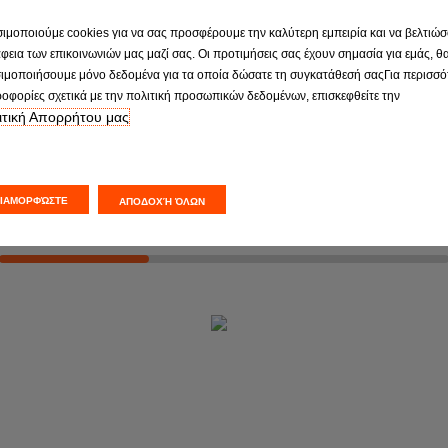
Ε.Ο.
ΕΛΑΣΤΙΚΑ
ιμοποιούμε cookies για να σας προσφέρουμε την καλύτερη εμπειρία και να βελτιώσ
λεγχο
Έλεγχοι και αντικατάσταση
φεια των επικοινωνιών μας μαζί σας. Οι προτιμήσεις σας έχουν σημασία για εμάς, θ
.Ο
ελαστικών
ιμοποιήσουμε μόνο δεδομένα για τα οποία δώσατε τη συγκατάθεσή σαςΓια περισσό
οφορίες σχετικά με την πολιτική προσωπικών δεδομένων, επισκεφθείτε την
ιτική Απορρήτου μας
Α ΡΑΝΤΕΒΟΥ
ΖΗΤΗΣΤΕ ΕΝΑ ΡΑΝΤΕΒΟΥ
ΔΙΑΜΟΡΦΏΣΤΕ
ΑΠΟΔΟΧΉ ΌΛΩΝ