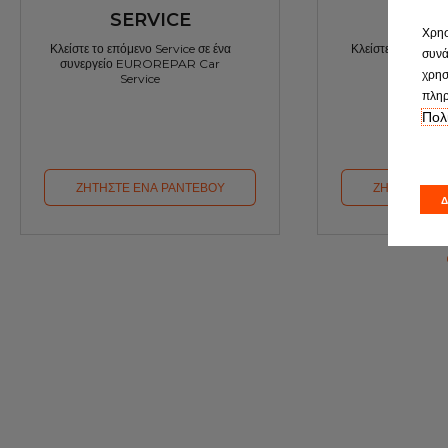
SERVICE
Κ.Τ.
Χρησ
Κλείστε το επόμενο Service σε ένα
Κλείστε ραντεβού για προέ
συνά
συνεργείο EUROREPAR Car
Κ.Τ.Ε
χρησ
Service
πληρ
Πολ
ΖΗΤΗΣΤΕ ΕΝΑ ΡΑΝΤΕΒΟΥ
ΖΗΤΗΣΤΕ ΕΝ