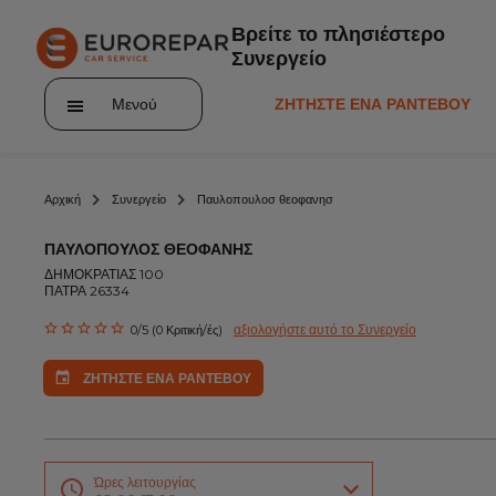
Βρείτε το πλησιέστερο
Συνεργείο
Μενού
ΖΗΤΗΣΤΕ ΕΝΑ ΡΑΝΤΕΒΟΥ
Αρχική
Συνεργείο
Παυλοπουλοσ θεοφανησ
ΠΑΥΛΟΠΟΥΛΟΣ ΘΕΟΦΑΝΗΣ
ΔΗΜΟΚΡΑΤΙΑΣ 100
ΠΑΤΡΑ 26334
ΣΧΕΤΙΚΑ ΜΕ ΕΜΑΣ
αξιολογήστε αυτό το Συνεργείο
0/5 (0 Κριτική/ές)
NEA
ΖΗΤΗΣΤΕ ΕΝΑ ΡΑΝΤΕΒΟΥ
ΥΠΗΡΕΣΙΕΣ
ΠΡΟΣΦΟΡΕΣ
ΕΞΥΠΗΡΕΤΗΣΗ ΠΕΛΑΤΩΝ
Ώρες λειτουργίας