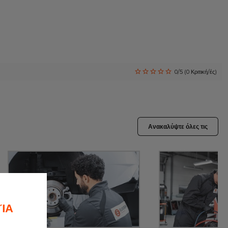
0/5 (0 Κριτική/ές)
Ανακαλύψτε όλες τις
ΊΑ