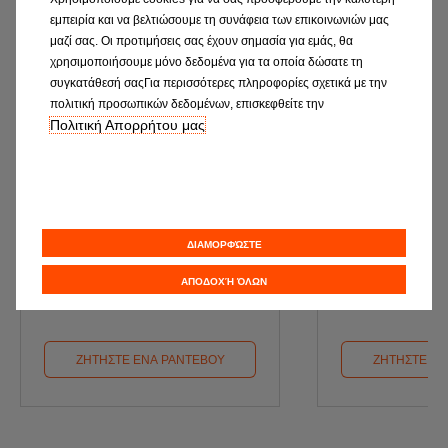
εμπειρία και να βελτιώσουμε τη συνάφεια των επικοινωνιών μας
μαζί σας. Οι προτιμήσεις σας έχουν σημασία για εμάς, θα
χρησιμοποιήσουμε μόνο δεδομένα για τα οποία δώσατε τη
συγκατάθεσή σαςΓια περισσότερες πληροφορίες σχετικά με την
πολιτική προσωπικών δεδομένων, επισκεφθείτε την
Πολιτική Απορρήτου μας
SERVICE
Κ.Τ.
Κλείστε το επόμενο Service σε ένα
Κλείστε ραντεβού για προέ
συνεργείο EUROREPAR Car
Κ.Τ.Ε
ΔΙΑΜΟΡΦΏΣΤΕ
Service
ΑΠΟΔΟΧΉ ΌΛΩΝ
ΖΗΤΗΣΤΕ ΕΝΑ ΡΑΝΤΕΒΟΥ
ΖΗΤΗΣΤΕ ΕΝ