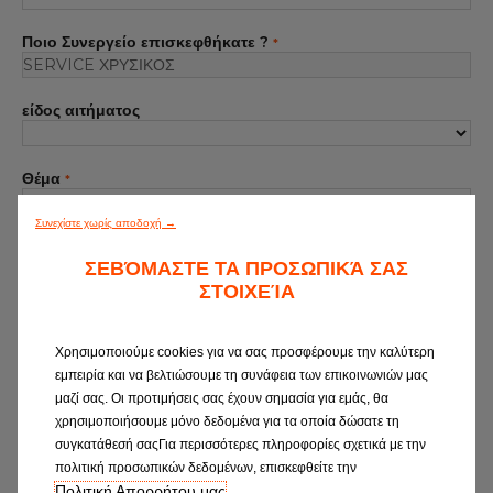
Όλα τα συνεργεία
Ποιο Συνεργείο επισκεφθήκατε ?
*
ΓΙΝΕΤΕ ΜΕΛΟΣ ΤΟΥ ΔΙΚΤΥΟΥ
είδος αιτήματος
Θέμα
*
Συνεχίστε χωρίς αποδοχή →
Το μήνυμα σας
*
ΣΕΒΌΜΑΣΤΕ ΤΑ ΠΡΟΣΩΠΙΚΆ ΣΑΣ
ΣΤΟΙΧΕΊΑ
Χρησιμοποιούμε cookies για να σας προσφέρουμε την καλύτερη
εμπειρία και να βελτιώσουμε τη συνάφεια των επικοινωνιών μας
μαζί σας. Οι προτιμήσεις σας έχουν σημασία για εμάς, θα
χρησιμοποιήσουμε μόνο δεδομένα για τα οποία δώσατε τη
Στο Δίκτυο Συνεργείων EUROREPAR Car
συγκατάθεσή σαςΓια περισσότερες πληροφορίες σχετικά με την
Service, θέλουμε να σας προσφέρουμε μια φιλική,
πολιτική προσωπικών δεδομένων, επισκεφθείτε την
και προσωπικού επιπέδου εμπειρία εξυπηρέτησης.
Πολιτική Απορρήτου μας