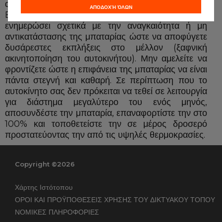
από το εξειδικευμένο προσωπικό του Δικτύου
ΑΠΟΔΟΧΉ ΌΛΩΝ
EUROREPAR Car Service που θα σας
ενημερώσει σχετικά με την αναγκαιότητα ή μη
αντικατάστασης της μπαταρίας ώστε να αποφύγετε
δυσάρεστες εκπλήξεις στο μέλλον (ξαφνική
ακινητοποίηση του αυτοκινήτου). Μην αμελείτε να
φροντίζετε ώστε η επιφάνεια της μπαταρίας να είναι
πάντα στεγνή και καθαρή. Σε περίπτωση που το
αυτοκίνητο σας δεν πρόκειται να τεθεί σε λειτουργία
για διάστημα μεγαλύτερο του ενός μηνός,
αποσυνδέστε την μπαταρία, επαναφορτίστε την στο
100% και τοποθετείστε την σε μέρος δροσερό
προστατεύοντας την από τις υψηλές θερμοκρασίες.
Copyright ©2026
Χάρτης Ιστότοπου
ΟΡΟΙ ΚΑΙ ΠΡΟΫΠΟΘΕΣΕΙΣ ΧΡΗΣΗΣ ΤΟΥ ΔΙΚΤΥΑΚΟΥ ΤΟΠΟΥ
ΝΟΜΙΚΕΣ ΠΛΗΡΟΦΟΡΙΕΣ