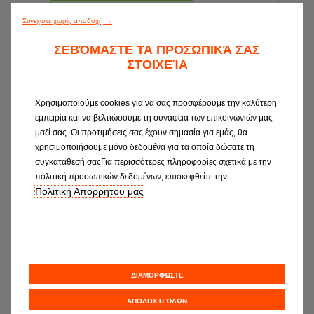
Ώρες λειτουργίας: 08:30-16:30
Συνεχίστε χωρίς αποδοχή →
ΖΗΤΗΣΤΕ ΕΝΑ ΡΑΝΤΕΒΟΥ
ΣΕΒΌΜΑΣΤΕ ΤΑ ΠΡΟΣΩΠΙΚΆ ΣΑΣ
ΣΤΟΙΧΕΊΑ
Χρησιμοποιούμε cookies για να σας προσφέρουμε την καλύτερη
εμπειρία και να βελτιώσουμε τη συνάφεια των επικοινωνιών μας
μαζί σας. Οι προτιμήσεις σας έχουν σημασία για εμάς, θα
χρησιμοποιήσουμε μόνο δεδομένα για τα οποία δώσατε τη
συγκατάθεσή σαςΓια περισσότερες πληροφορίες σχετικά με την
πολιτική προσωπικών δεδομένων, επισκεφθείτε την
Πολιτική Απορρήτου μας
C
VAN AUTO Ο.Ε.
3.4 KM
ΑΓΙΑΣ ΠΑΡΑΣΚΕΥΗΣ 14
ΔΙΑΜΟΡΦΏΣΤΕ
ΠΕΡΙΣΤΕΡΙ 12132
ΑΠΟΔΟΧΉ ΌΛΩΝ